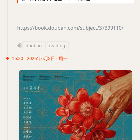
https://book.douban.com/subject/37399110/
douban
reading
16:20 · 2026年6月8日 · 周一