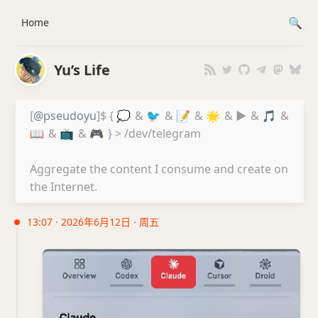
Home
Yu’s Life
[
@pseudoyu
]$ {
💭
&
🐦
&
📝
&
🌟
&
▶️
&
🎵
&
📖
&
📺
&
🎮
} > /dev/telegram
Aggregate the content I consume and create on
the Internet.
13:07 · 2026年6月12日 · 周五