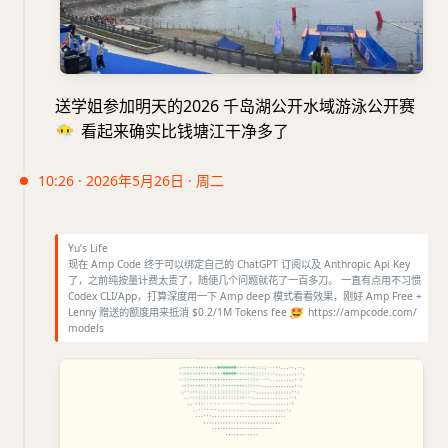
送学姐参加明天的2026 千岛湖公开水域游泳公开赛
😶‍🌫️
看起来确实比钱塘江干净多了
10:26 · 2026年5月26日 · 周二
Yu’s Life
现在 Amp Code 终于可以绑定自己的 ChatGPT 订阅以及 Anthropic Api Key
了，之前纯按量计费太贵了，随便几个问题就花了一百多刀。 一直有点用不习惯
Codex CLI/App，打算深度用一下 Amp deep 模式看看效果，刚好 Amp Free +
Lenny 赠送的额度用来抵消 $0.2/1M Tokens fee
🤩
https://ampcode.com/
models