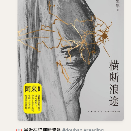
📖
最近在读横断浪途
#douban
#reading