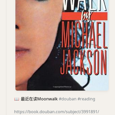
📖
最近在读Moonwalk
#douban
#reading
https://book.douban.com/subject/3991891/