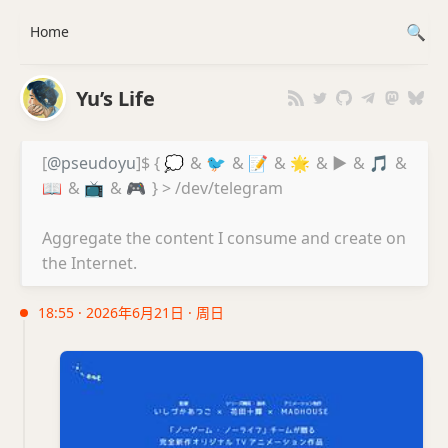
Home
Yu’s Life
[
@pseudoyu
]$ {
💭
&
🐦
&
📝
&
🌟
&
▶️
&
🎵
&
📖
&
📺
&
🎮
} > /dev/telegram
Aggregate the content I consume and create on
the Internet.
18:55 · 2026年6月21日 · 周日