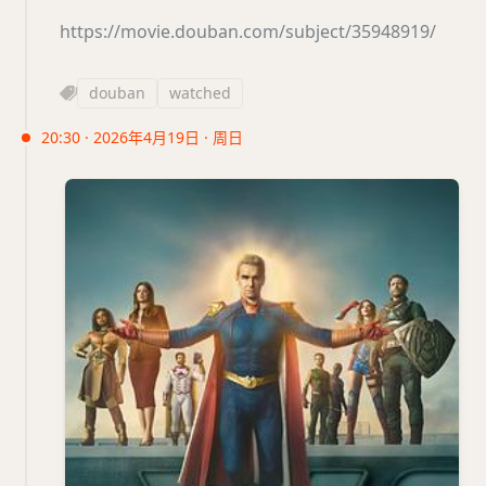
https://movie.douban.com/subject/35948919/
douban
watched
20:30 · 2026年4月19日 · 周日