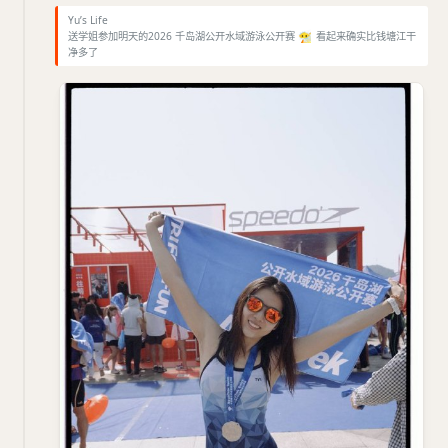
Yu’s Life
送学姐参加明天的2026 千岛湖公开水域游泳公开赛
😶‍🌫️
看起来确实比钱塘江干
净多了