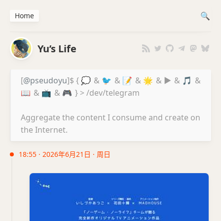
Home
Yu’s Life
[
@pseudoyu
]$ {
💭
&
🐦
&
📝
&
🌟
&
▶️
&
🎵
&
📖
&
📺
&
🎮
} > /dev/telegram
Aggregate the content I consume and create on
the Internet.
18:55 · 2026年6月21日 · 周日