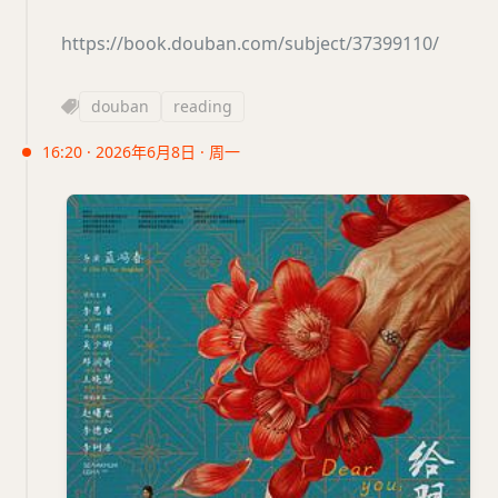
https://book.douban.com/subject/37399110/
douban
reading
16:20 · 2026年6月8日 · 周一