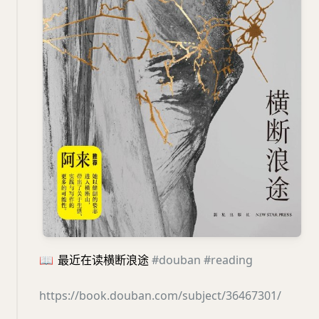
📖
最近在读横断浪途
#douban
#reading
https://book.douban.com/subject/36467301/