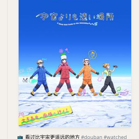
📺
看过比宇宙更遥远的地方
#douban
#watched