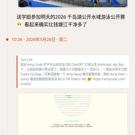
送学姐参加明天的2026 千岛湖公开水域游泳公开赛
😶‍🌫️
看起来确实比钱塘江干净多了
10:26 · 2026年5月26日 · 周二
Yu’s Life
现在 Amp Code 终于可以绑定自己的 ChatGPT 订阅以及 Anthropic Api Key
了，之前纯按量计费太贵了，随便几个问题就花了一百多刀。 一直有点用不习惯
Codex CLI/App，打算深度用一下 Amp deep 模式看看效果，刚好 Amp Free +
Lenny 赠送的额度用来抵消 $0.2/1M Tokens fee
🤩
https://ampcode.com/
models