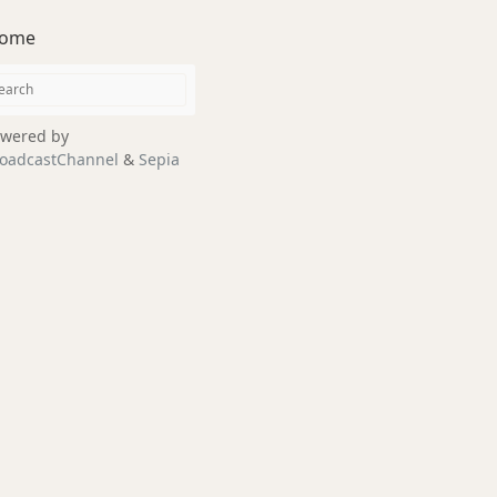
ome
wered by
oadcastChannel
&
Sepia