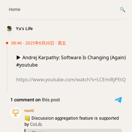
Home
Yu’s Life
08:46 · 2025年6月20日 · 周五
▶️
Andrej Karpathy: Software Is Changing (Again)
#youtube
https://www.youtube.com/watch?v=LCEmiRjPEtQ