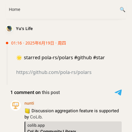
Home
Yu’s Life
01:16 · 2025年6月19日 · 周四
🌟
starred pola-rs/polars #github #star
https://github.com/pola-rs/polars