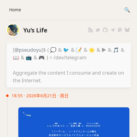
Home
Yu’s Life
[
@pseudoyu
]$ {
💭
&
🐦
&
📝
&
🌟
&
▶️
&
🎵
&
📖
&
📺
&
🎮
} > /dev/telegram
Aggregate the content I consume and create on
the Internet.
18:55 · 2026年6月21日 · 周日