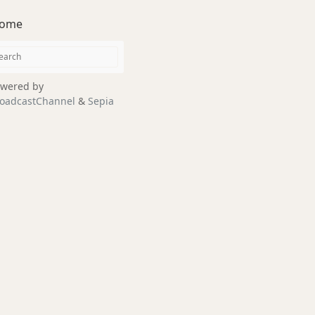
ome
wered by
oadcastChannel
&
Sepia