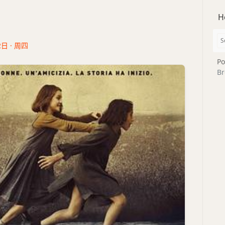
H
2日 · 周四
Po
Br