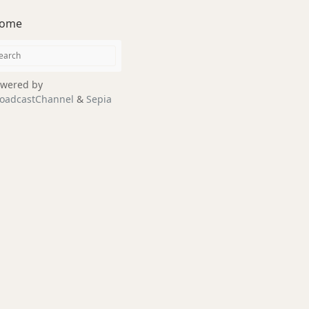
ome
wered by
oadcastChannel
&
Sepia