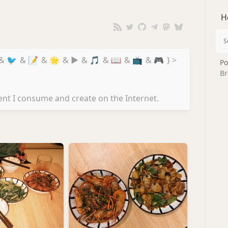
H
&
🐦
&
📝
&
🌟
&
▶️
&
🎵
&
📖
&
📺
&
🎮
} >
Po
Br
nt I consume and create on the Internet.