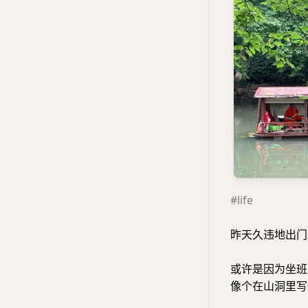
#life
昨天久违地出门
或许是因为坐班
像个在山洞里