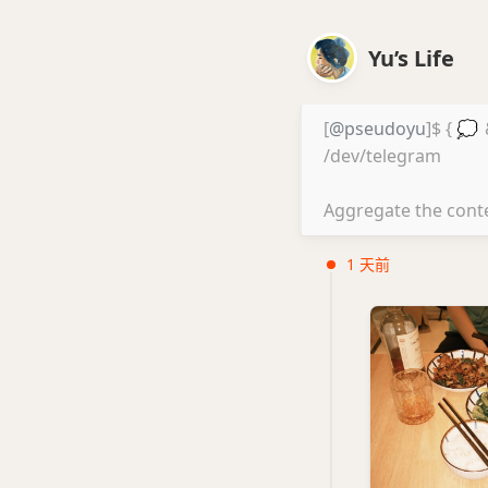
Yu’s Life
[
@pseudoyu
]$ {
💭
/dev/telegram
Aggregate the conte
1 天前