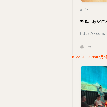
#life
去 Randy 
https://x.com
life
22:31 · 2026年6月6