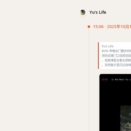
Yu’s Life
15:06 · 2025年10月
Yu’s Life
#life 昨晚出门
闭的店铺门口自顾自投
，但旋律配合着左侧鲜
，突然脑子里闪过宫崎