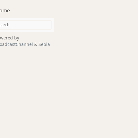
ome
wered by
oadcastChannel
&
Sepia