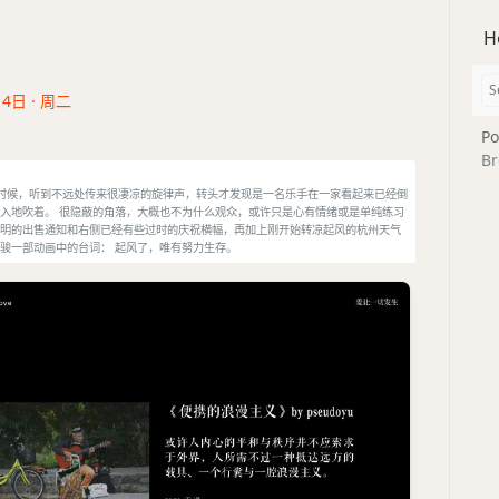
H
14日 · 周二
Po
Br
散步的时候，听到不远处传来很凄凉的旋律声，转头才发现是一名乐手在一家看起来已经倒
入地吹着。 很隐蔽的角落，大概也不为什么观众，或许只是心有情绪或是单纯练习
明的出售通知和右侧已经有些过时的庆祝横幅，再加上刚开始转凉起风的杭州天气
骏一部动画中的台词： 起风了，唯有努力生存。