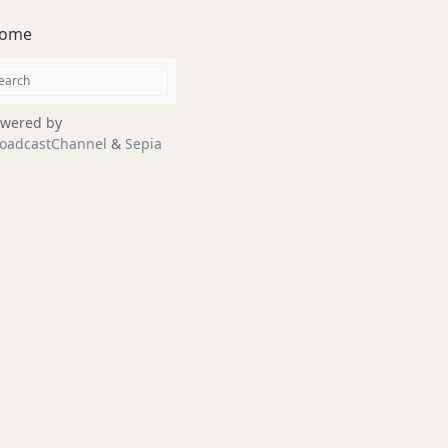
ome
wered by
oadcastChannel
&
Sepia