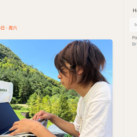
H
6日 · 周六
Po
Br