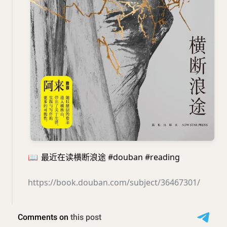
📖
最近在读横断浪途 #douban #reading
https://book.douban.com/subject/36467301/