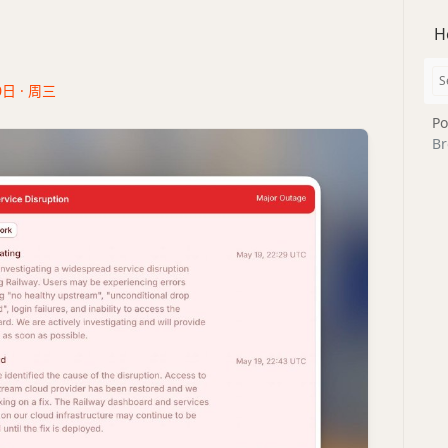
H
0日 · 周三
Po
Br