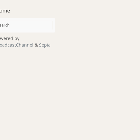
ome
wered by
oadcastChannel
&
Sepia