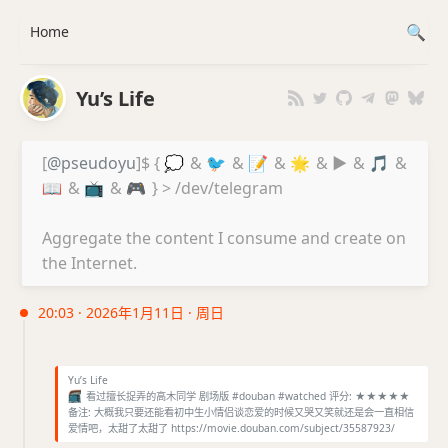
Home
Yu’s Life
[
@pseudoyu
]$ {
💭
&
🐦
&
📝
&
🌟
&
▶️
&
🎵
&
📖
&
📺
&
🎮
} > /dev/telegram
Aggregate the content I consume and create on
the Internet.
20:03 · 2026年1月11日 · 周日
Yu’s Life
📺
看过擅长捉弄的高木同学 剧场版 #douban #watched 评分: ★★★★★
备注: 大概我只要还能看初中生小情侣谈恋爱的时候又哭又笑就还是会一直相信
爱情吧，太甜了太甜了 https://movie.douban.com/subject/35587923/