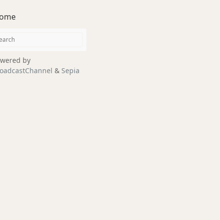
ome
wered by
oadcastChannel
&
Sepia