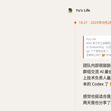
Yu’s Life
16:21 · 2025年9月2
Yu’s Life
#life 新工作上
么 Onboardin
ign 了个需求过来
且等待上线了
🤩
坏消
团队内部很鼓励 A
群组交流 AI 
上技术负责人最近
本的 Codex 了
感觉也挺适合我
两天我也分享了Con