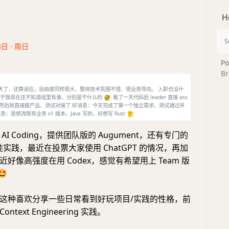
H
8日 · 周日
Po
Br
班第四天了，还算适应，自由度同样很大，整体技术氛围不错、很业务导向。 入职也没什
g，以至于我现在还不知道组里有谁、分别是干什么的
🤣
看了一天代码后 leader 直接 ass
了，然后就直接跟产品、测试对接了 好消息：今天完成了第一个独立需求，测试通过并
息：是修改既有业务 v1 版本，Java 写的，好想写 Rust
🫠
I Coding，提供团队版的 Augument，还有专门的
最佳实践，最近在投票大家使用 ChatGPT 的情况，再加
好像高强度在用 Codex，感觉有希望用上 Team 版
🤩
这种喜欢分享一些日常看到好玩项目/实践的性格，前
text Engineering 实践。