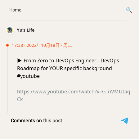
Home
Yu’s Life
17:38 · 2022年10月18日 · 周二
▶️
From Zero to DevOps Engineer - DevOps
Roadmap for YOUR specific background
#youtube
https://www.youtube.com/watch?v=G_nVMUtaq
Ck