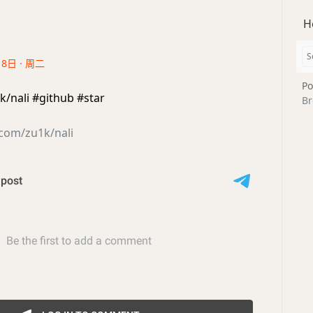
H
18日 · 周二
Po
k/nali #github #star
Br
.com/zu1k/nali