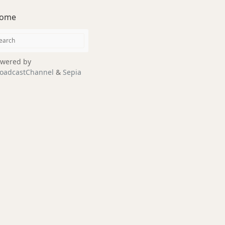
ome
wered by
oadcastChannel
&
Sepia