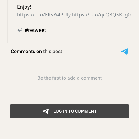
Enjoy!
https://t.co/EKsYi4PUly
https://t.co/qcQ3QSKLg0
↩
#retweet