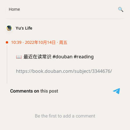
Home
Yu’s Life
10:39 · 2022年10月14日 · 周五
📖
最近在读常识 #douban #reading
https://book.douban.com/subject/3344676/