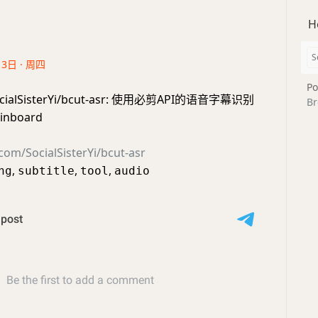
H
13日 · 周四
Po
SocialSisterYi/bcut-asr: 使用必剪API的语音字幕识别
Br
inboard
.com/SocialSisterYi/bcut-asr
,
,
,
ng
subtitle
tool
audio