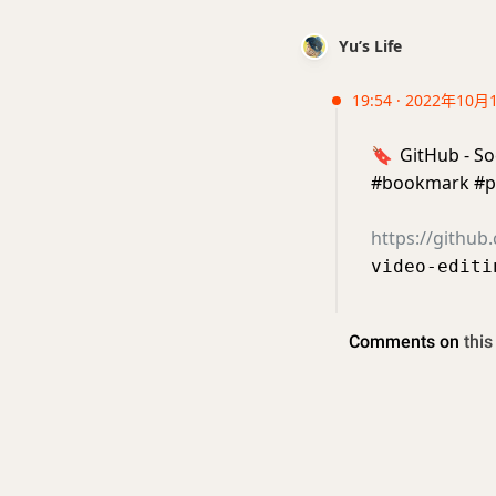
Yu’s Life
19:54 · 2022年10月
🔖
GitHub - 
#bookmark #p
https://github
video-editi