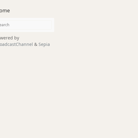
ome
wered by
oadcastChannel
&
Sepia