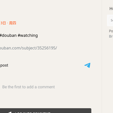
H
13日 · 周四
Po
ouban #watching
Br
douban.com/subject/35256195/