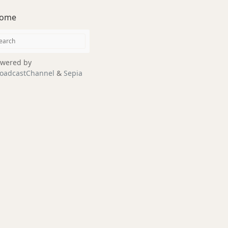
ome
wered by
oadcastChannel
&
Sepia