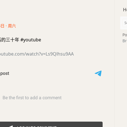
H
8日 · 周六
Po
三十年 #youtube
Br
outube.com/watch?v=Ls9Qlhsu9AA