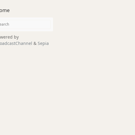
ome
wered by
oadcastChannel
&
Sepia