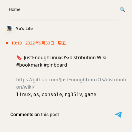
Home
Yu’s Life
10:10 · 2022年9月30日 · 周五
🔖
JustEnoughLinuxOS/distribution Wiki
#bookmark #pinboard
https://github.com/JustEnoughLinuxOS/distributi
on/wiki/
,
,
,
,
linux
os
console
rg351v
game