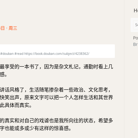
H
8日 · 周三
Po
Br
an #read https://book.douban.com/subject/4238362/
最享受的一本书了，因为是杂文札记，通勤时看上几
感。
讲话风格了，生活随笔掺杂着一些政治、文化思考，
快笑出声，原来文字可以把一个人怎样生活和其世界
此具体而真实。
的真实和对自己的戏谑也是我所向往的状态，希望多
字也能或多或少有这样的惊喜感。