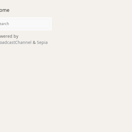
ome
wered by
oadcastChannel
&
Sepia