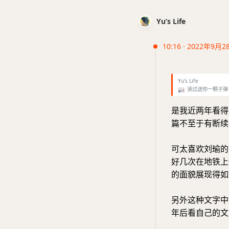
Yu’s Life
10:16 · 2022年9月2
Yu’s Life
📖
读过送你一颗子弹 #doub
是我近两年看得
篇不至于有断续
可太喜欢刘瑜的
好几次在地铁上
的面貌展现得如
另外这种文字中
年后看自己的文