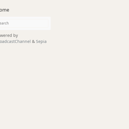
ome
wered by
oadcastChannel
&
Sepia