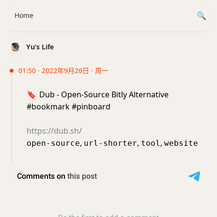
Home
Yu’s Life
01:50 · 2022年9月26日 · 周一
🔖
Dub - Open-Source Bitly Alternative
#bookmark #pinboard
https://dub.sh/
,
,
,
open-source
url-shorter
tool
website