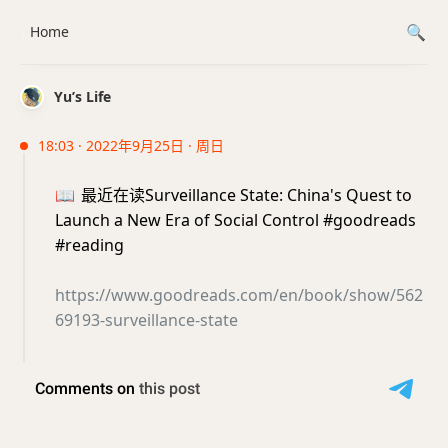
Home
Yu’s Life
18:03 · 2022年9月25日 · 周日
📖
最近在读Surveillance State: China's Quest to
Launch a New Era of Social Control #goodreads
#reading
https://www.goodreads.com/en/book/show/562
69193-surveillance-state