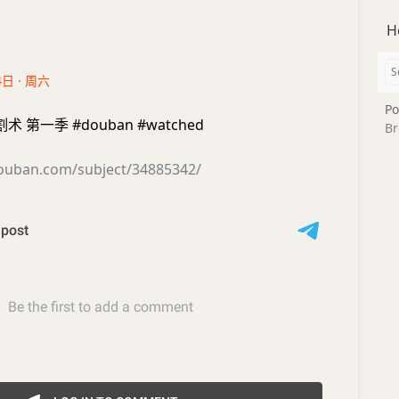
H
4日 · 周六
Po
 第一季 #douban #watched
Br
douban.com/subject/34885342/