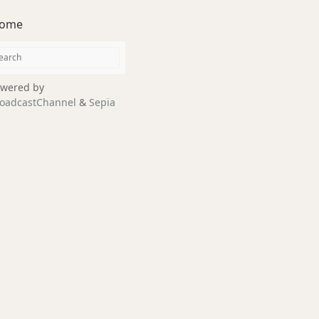
ome
wered by
oadcastChannel
&
Sepia