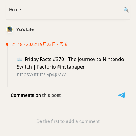
Home
Yu’s Life
21:18 · 2022年9月23日 · 周五
📖
Friday Facts #370 - The journey to Nintendo
Switch | Factorio #instapaper
https://ift.tt/Gp4j07W