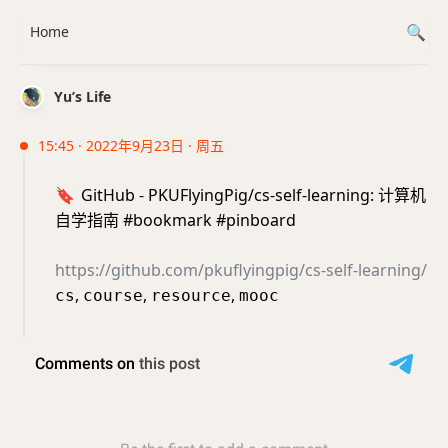
Home
Yu’s Life
15:45 · 2022年9月23日 · 周五
🔖
GitHub - PKUFlyingPig/cs-self-learning: 计算机
自学指南 #bookmark #pinboard
https://github.com/pkuflyingpig/cs-self-learning/
,
,
,
cs
course
resource
mooc