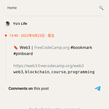
Home
Yu’s Life
13:40 · 2022年9月23日 · 周五
🔖
Web3 |
freeCodeCamp.org
#bookmark
#pinboard
https://web3.freecodecamp.org/web3
,
,
,
web3
blockchain
course
programming