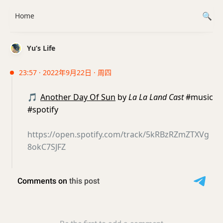
Home
Yu’s Life
23:57 · 2022年9月22日 · 周四
🎵
Another Day Of Sun
by
La La Land Cast
#music
#spotify
https://open.spotify.com/track/5kRBzRZmZTXVg
8okC7SJFZ