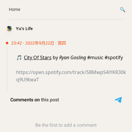
Home
Yu’s Life
23:42 · 2022年9月22日 · 周四
🎵
City Of Stars
by
Ryan Gosling
#music #spotify
https://open.spotify.com/track/5BMwpS4iYKR30k
q9U9beaT