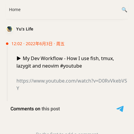
Home
Yu’s Life
12:02 · 2022年6月3日 · 周五
▶️
My Dev Workflow - How I use fish, tmux,
lazygit and neovim #youtube
https://www.youtube.com/watch?v=D0RvVkebVS
Y