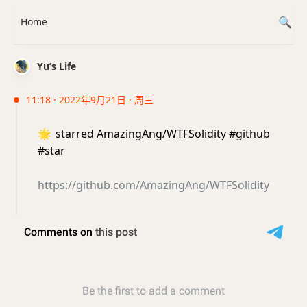
Home
Yu’s Life
11:18 · 2022年9月21日 · 周三
🌟
starred AmazingAng/WTFSolidity #github
#star
https://github.com/AmazingAng/WTFSolidity