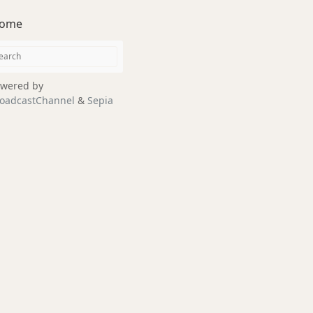
ome
wered by
oadcastChannel
&
Sepia