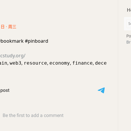
H
1日 · 周三
Po
#bookmark #pinboard
Br
cstudy.org/
,
,
,
,
,
ain
web3
resource
economy
finance
dece