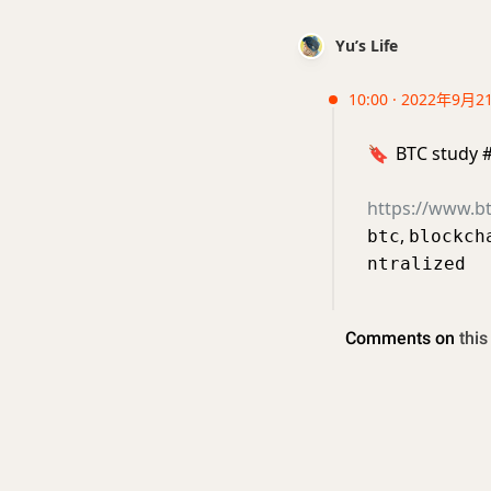
Yu’s Life
10:00 · 2022年9月2
🔖
BTC study 
https://www.bt
,
btc
blockch
ntralized