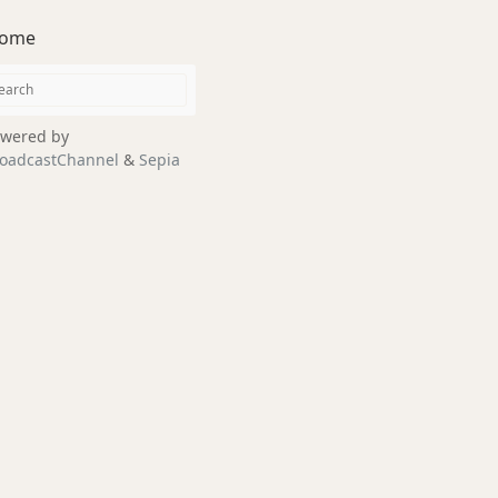
ome
wered by
oadcastChannel
&
Sepia