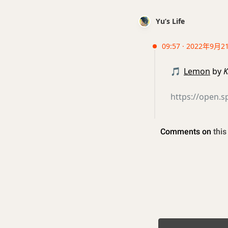
Yu’s Life
09:57 · 2022年9月2
🎵
Lemon
by
K
https://open