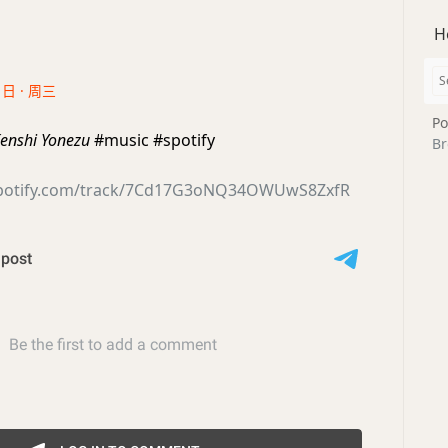
H
1日 · 周三
Po
enshi Yonezu
#music #spotify
Br
.spotify.com/track/7Cd17G3oNQ34OWUwS8ZxfR