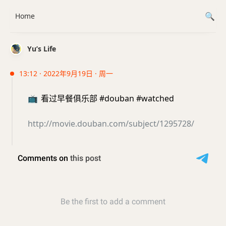
Home
Yu’s Life
13:12 · 2022年9月19日 · 周一
📺
看过早餐俱乐部 #douban #watched
http://movie.douban.com/subject/1295728/