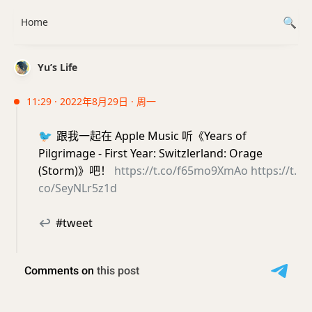
Home
Yu’s Life
11:29 · 2022年8月29日 · 周一
🐦
跟我一起在 Apple Music 听《Years of
Pilgrimage - First Year: Switzlerland: Orage
(Storm)》吧！
https://t.co/f65mo9XmAo
https://t.
co/SeyNLr5z1d
↩
#tweet