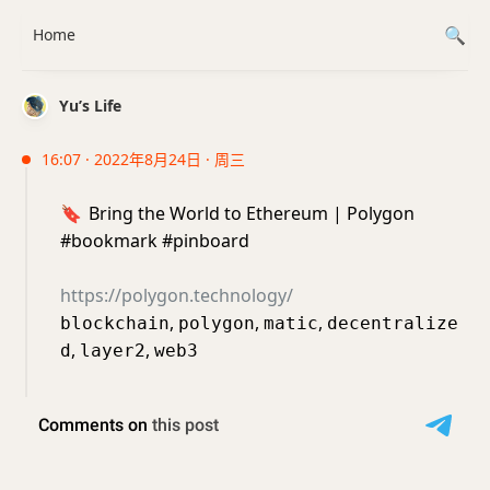
Home
Yu’s Life
16:07 · 2022年8月24日 · 周三
🔖
Bring the World to Ethereum | Polygon
#bookmark #pinboard
https://polygon.technology/
,
,
,
blockchain
polygon
matic
decentralize
,
,
d
layer2
web3