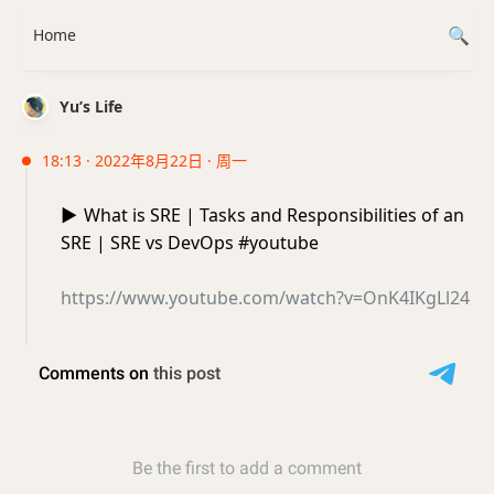
Home
Yu’s Life
18:13 · 2022年8月22日 · 周一
▶️
What is SRE | Tasks and Responsibilities of an
SRE | SRE vs DevOps #youtube
https://www.youtube.com/watch?v=OnK4IKgLl24