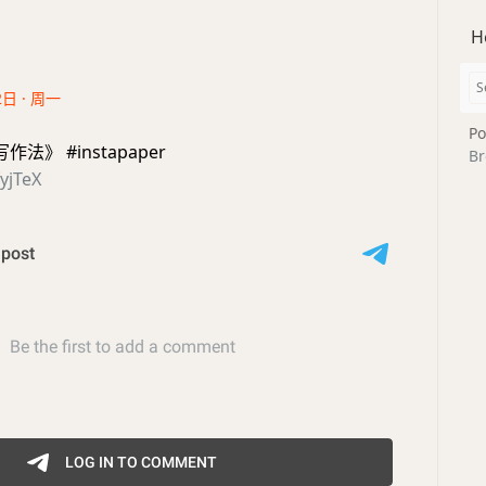
H
2日 · 周一
Po
法》 #instapaper
Br
fyjTeX