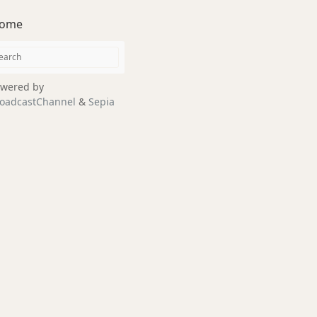
ome
wered by
oadcastChannel
&
Sepia