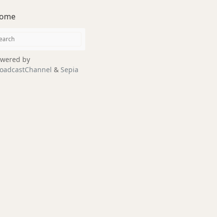
ome
wered by
oadcastChannel
&
Sepia