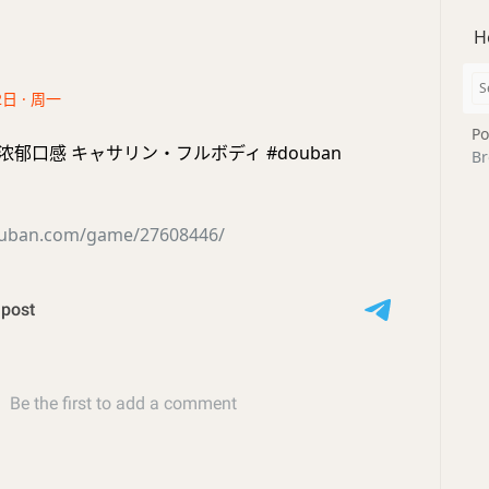
H
2日 · 周一
Po
浓郁口感 キャサリン・フルボディ #douban
Br
ouban.com/game/27608446/