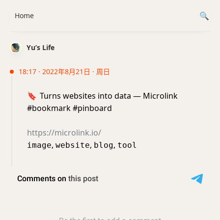
Home
Yu’s Life
18:17 · 2022年8月21日 · 周日
🔖
Turns websites into data — Microlink
#bookmark #pinboard
https://microlink.io/
,
,
,
image
website
blog
tool