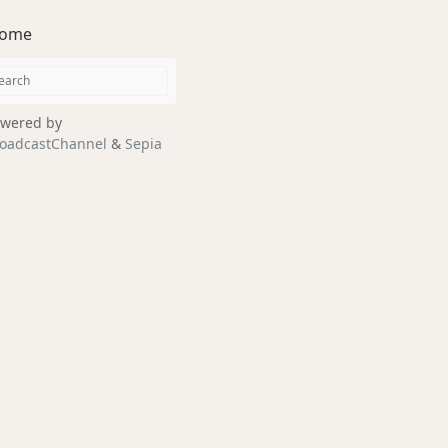
ome
wered by
oadcastChannel
&
Sepia