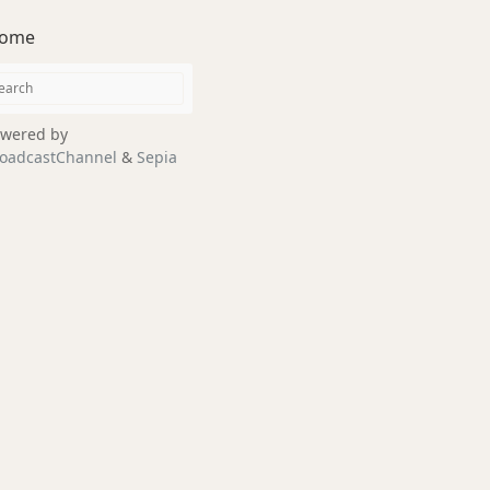
ome
wered by
oadcastChannel
&
Sepia