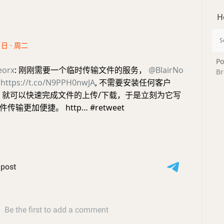
H
1日 · 周二
Po
eorx
: 刚刚需要一个临时传输文件的服务，
@BlairNo
Br
了
https://t.co/N9PPH0nwJA
, 不需要安装任何客户
rl 就可以快速完成文件的上传/下载，于是立刻为它写
输更加便捷。 http… #retweet