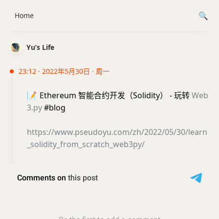
Home
Yu’s Life
23:12 · 2022年5月30日 · 周一
📝
Ethereum 智能合约开发（Solidity） - 玩转
Web
3.py
#blog
https://www.pseudoyu.com/zh/2022/05/30/learn
_solidity_from_scratch_web3py/