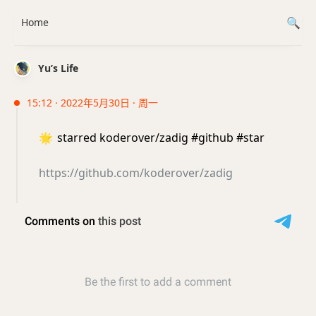
Home
Yu’s Life
15:12 · 2022年5月30日 · 周一
🌟
starred koderover/zadig #github #star
https://github.com/koderover/zadig