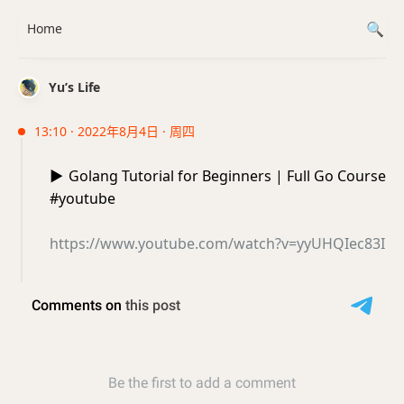
Home
Yu’s Life
13:10 · 2022年8月4日 · 周四
▶️
Golang Tutorial for Beginners | Full Go Course
#youtube
https://www.youtube.com/watch?v=yyUHQIec83I