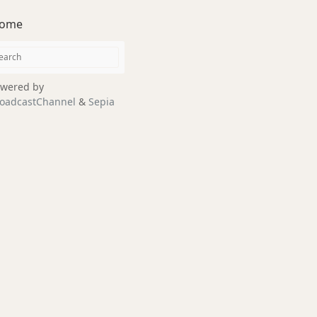
ome
wered by
oadcastChannel
&
Sepia